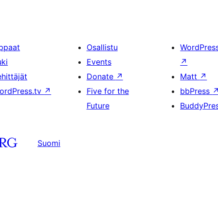
ppaat
Osallistu
WordPres
uki
Events
↗
hittäjät
Donate
↗
Matt
↗
ordPress.tv
↗
Five for the
bbPress
Future
BuddyPre
Suomi