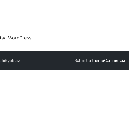
taa WordPress
chi
Byakurai
Submit a theme
Commercial 