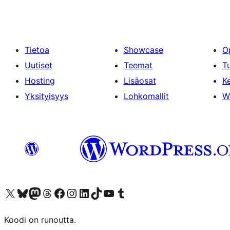
Tietoa
Showcase
O
Uutiset
Teemat
T
Hosting
Lisäosat
Ke
Yksityisyys
Lohkomallit
W
Visit our X (formerly Twitter) account
Visit our Bluesky account
Visit our Mastodon account
Visit our Threads account
Visit our Facebook page
Visit our Instagram account
Visit our LinkedIn account
Visit our TikTok account
Näytä YouTube-kanava
Visit our Tumblr account
Koodi on runoutta.