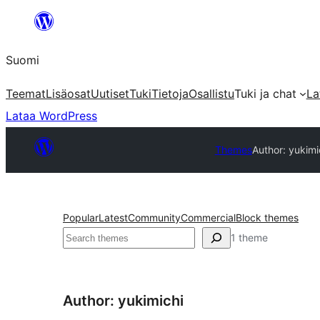
Siirry
sisältöön
Suomi
Teemat
Lisäosat
Uutiset
Tuki
Tietoja
Osallistu
Tuki ja chat
La
Lataa WordPress
Themes
Author: yukimi
Popular
Latest
Community
Commercial
Block themes
Etsi
1 theme
Author: yukimichi