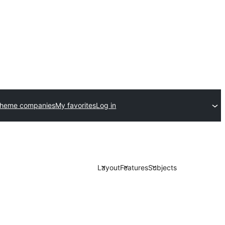
theme companies
My favorites
Log in
Layout
Features
Subjects