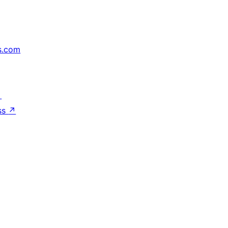
s.com
↗
ss
↗