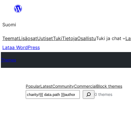
Siirry
sisältöön
Suomi
Teemat
Lisäosat
Uutiset
Tuki
Tietoja
Osallistu
Tuki ja chat
La
Lataa WordPress
Themes
Popular
Latest
Community
Commercial
Block themes
Etsi
0 themes