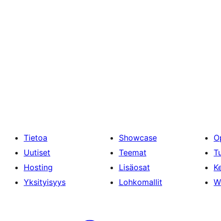
Tietoa
Showcase
O
Uutiset
Teemat
T
Hosting
Lisäosat
Ke
Yksityisyys
Lohkomallit
W