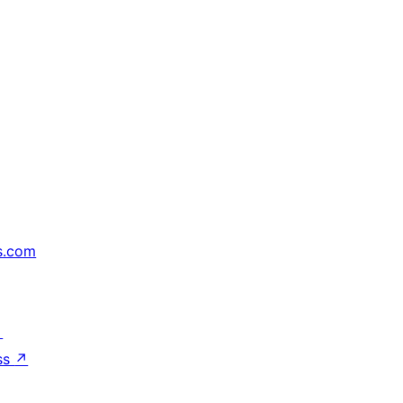
s.com
↗
ss
↗