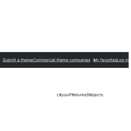
Submit a theme
Commercial theme companies
My favorites
Log in
Layout
Features
Subjects