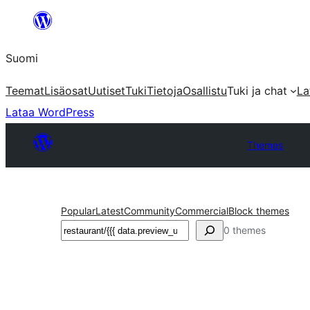
Siirry
sisältöön
Suomi
Teemat
Lisäosat
Uutiset
Tuki
Tietoja
Osallistu
Tuki ja chat
La
Lataa WordPress
Themes
Popular
Latest
Community
Commercial
Block themes
Etsi
0 themes