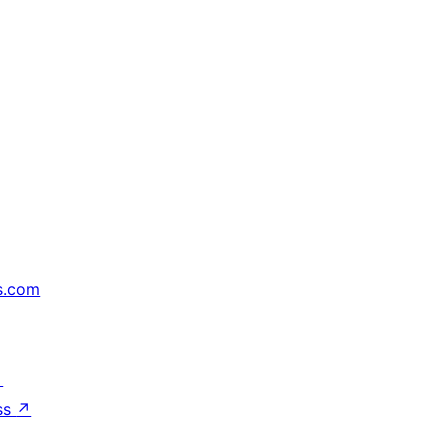
s.com
↗
ss
↗