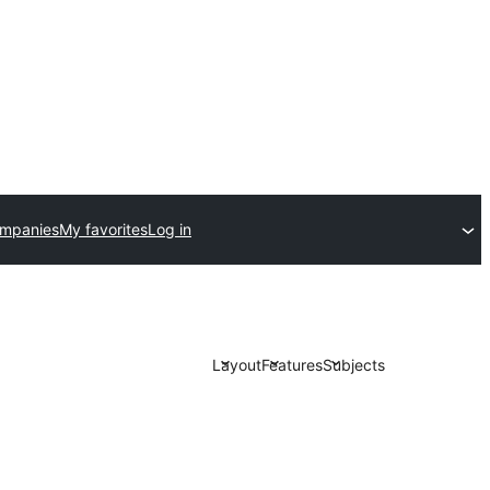
ompanies
My favorites
Log in
Layout
Features
Subjects