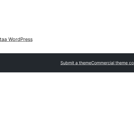
taa WordPress
Submit a theme
Commercial theme c