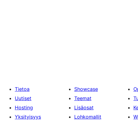
Tietoa
Showcase
O
Uutiset
Teemat
T
Hosting
Lisäosat
Ke
Yksityisyys
Lohkomallit
W