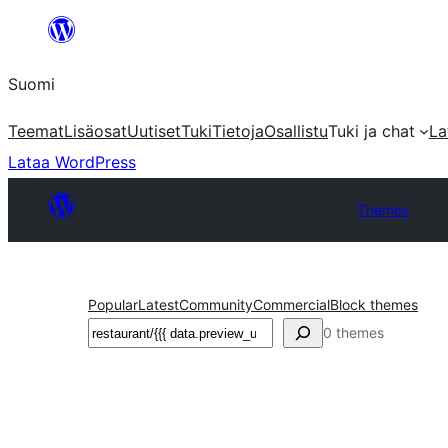
Siirry
sisältöön
Suomi
Teemat
Lisäosat
Uutiset
Tuki
Tietoja
Osallistu
Tuki ja chat
La
Lataa WordPress
Themes
Popular
Latest
Community
Commercial
Block themes
Etsi
0 themes