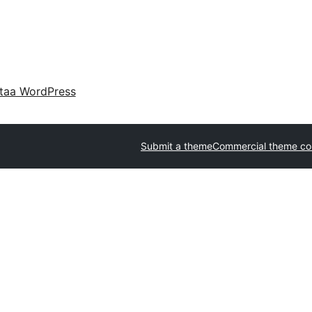
taa WordPress
Submit a theme
Commercial theme c