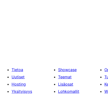
Tietoa
Showcase
O
Uutiset
Teemat
T
Hosting
Lisäosat
Ke
Yksityisyys
Lohkomallit
W