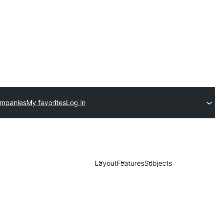
ompanies
My favorites
Log in
Layout
Features
Subjects