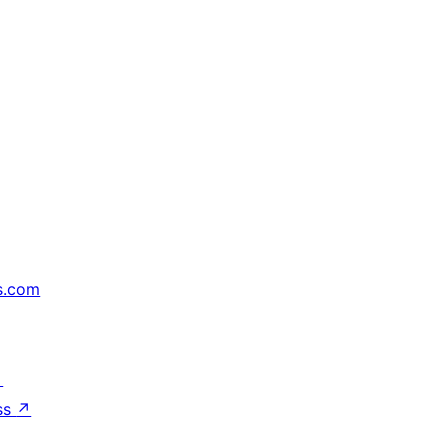
s.com
↗
ss
↗