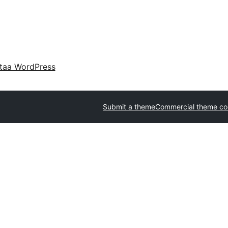
taa WordPress
Submit a theme
Commercial theme c