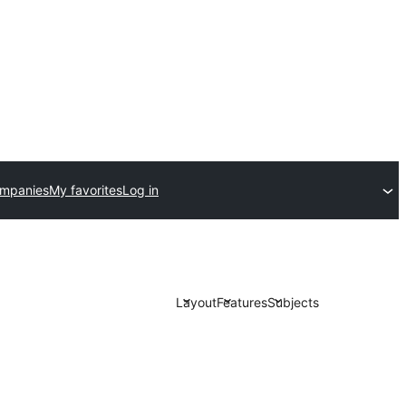
ompanies
My favorites
Log in
Layout
Features
Subjects