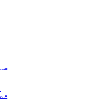
s.com
↗
ss
↗