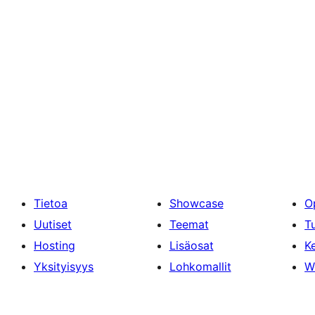
Tietoa
Showcase
O
Uutiset
Teemat
T
Hosting
Lisäosat
Ke
Yksityisyys
Lohkomallit
W