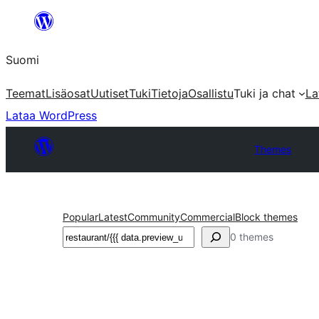
Siirry
sisältöön
Suomi
Teemat
Lisäosat
Uutiset
Tuki
Tietoja
Osallistu
Tuki ja chat
La
Lataa WordPress
Themes
Popular
Latest
Community
Commercial
Block themes
Etsi
0 themes