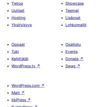
Tietoa
Showcase
Uutiset
Teemat
Hosting
Lisäosat
Yksityisyys
Lohkomallit
Oppaat
Osallistu
Tuki
Events
Kehittäjät
Donate
↗
WordPress.tv
↗
Swag
↗
WordPress.com
↗
Matt
↗
bbPress
↗