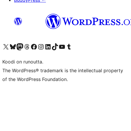
BuddyPress
↗
Visit our X (formerly Twitter) account
Visit our Bluesky account
Visit our Mastodon account
Visit our Threads account
Visit our Facebook page
Visit our Instagram account
Visit our LinkedIn account
Visit our TikTok account
Näytä YouTube-kanava
Visit our Tumblr account
Koodi on runoutta.
The WordPress® trademark is the intellectual property
of the WordPress Foundation.