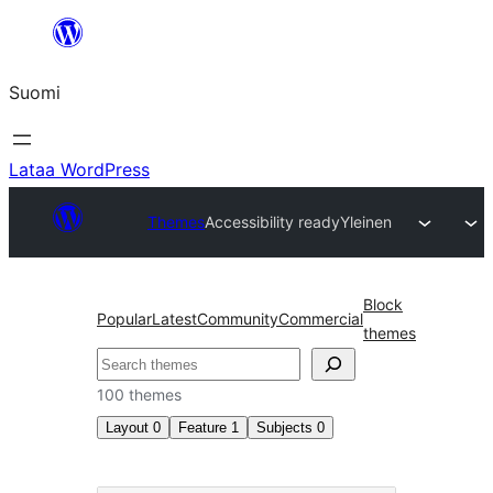
Siirry
sisältöön
Suomi
Lataa WordPress
Themes
Accessibility ready
Yleinen
Block
Popular
Latest
Community
Commercial
themes
Etsi
100 themes
Layout
0
Feature
1
Subjects
0