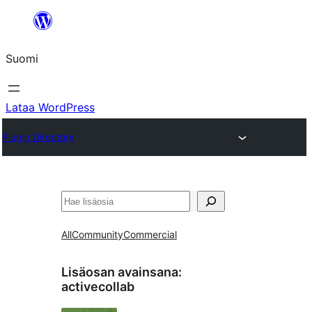
Siirry
sisältöön
Suomi
Lataa WordPress
Plugin Directory
Etsi
All
Community
Commercial
Lisäosan avainsana:
activecollab