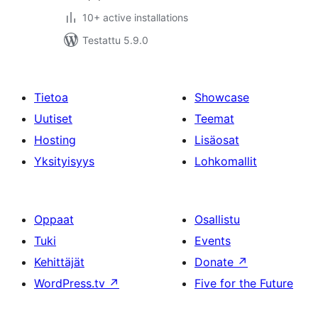
10+ active installations
Testattu 5.9.0
Tietoa
Showcase
Uutiset
Teemat
Hosting
Lisäosat
Yksityisyys
Lohkomallit
Oppaat
Osallistu
Tuki
Events
Kehittäjät
Donate
↗
WordPress.tv
↗
Five for the Future