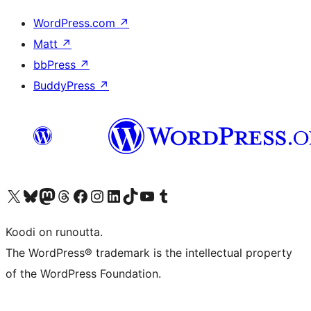
WordPress.com
↗
Matt
↗
bbPress
↗
BuddyPress
↗
Visit our X (formerly Twitter) account
Visit our Bluesky account
Visit our Mastodon account
Visit our Threads account
Visit our Facebook page
Visit our Instagram account
Visit our LinkedIn account
Visit our TikTok account
Näytä YouTube-kanava
Visit our Tumblr account
Koodi on runoutta.
The WordPress® trademark is the intellectual property
of the WordPress Foundation.