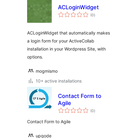
ACLoginWidget
arvosanat
(0
)
yhteensä
ACLoginWidget that automatically makes
a login form for your ActiveCollab
installation in your Wordpress Site, with
options.
mogmismo
10+ active installations
Contact Form to
Agile
arvosanat
(0
)
yhteensä
Contact Form to Agile
upqode