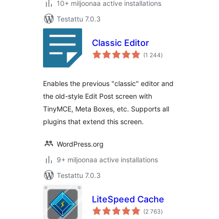
10+ miljoonaa active installations
Testattu 7.0.3
Classic Editor
arvosanat
(1 244
)
yhteensä
Enables the previous "classic" editor and
the old-style Edit Post screen with
TinyMCE, Meta Boxes, etc. Supports all
plugins that extend this screen.
WordPress.org
9+ miljoonaa active installations
Testattu 7.0.3
LiteSpeed Cache
arvosanat
(2 763
)
yhteensä