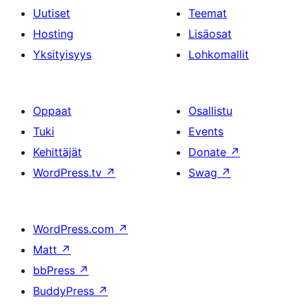
Uutiset
Teemat
Hosting
Lisäosat
Yksityisyys
Lohkomallit
Oppaat
Osallistu
Tuki
Events
Kehittäjät
Donate
↗
WordPress.tv
↗
Swag
↗
WordPress.com
↗
Matt
↗
bbPress
↗
BuddyPress
↗