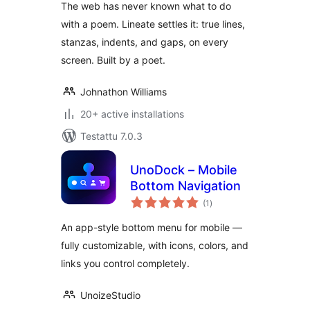
The web has never known what to do
with a poem. Lineate settles it: true lines,
stanzas, indents, and gaps, on every
screen. Built by a poet.
Johnathon Williams
20+ active installations
Testattu 7.0.3
UnoDock – Mobile
Bottom Navigation
arvosanat
(1
)
yhteensä
An app-style bottom menu for mobile —
fully customizable, with icons, colors, and
links you control completely.
UnoizeStudio