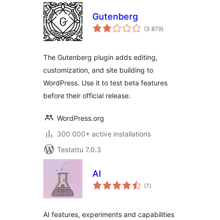
Gutenberg
arvosanat
(3 879
)
yhteensä
The Gutenberg plugin adds editing,
customization, and site building to
WordPress. Use it to test beta features
before their official release.
WordPress.org
300 000+ active installations
Testattu 7.0.3
AI
arvosanat
(7
)
yhteensä
AI features, experiments and capabilities