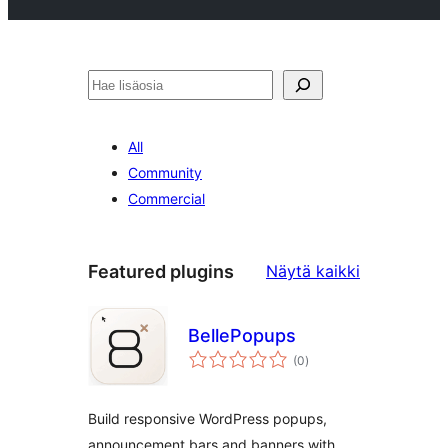
Etsi
All
Community
Commercial
Featured
Featured plugins
Näytä kaikki
plugins
BellePopups
arvosanat
(0
)
yhteensä
Build responsive WordPress popups,
announcement bars and banners with