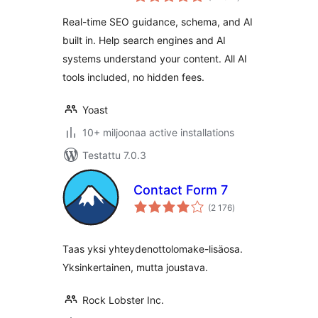
yhteensä
and built-in AI
Real-time SEO guidance, schema, and AI
built in. Help search engines and AI
systems understand your content. All AI
tools included, no hidden fees.
Yoast
10+ miljoonaa active installations
Testattu 7.0.3
Contact Form 7
arvosanat
(2 176
)
yhteensä
Taas yksi yhteydenottolomake-lisäosa.
Yksinkertainen, mutta joustava.
Rock Lobster Inc.