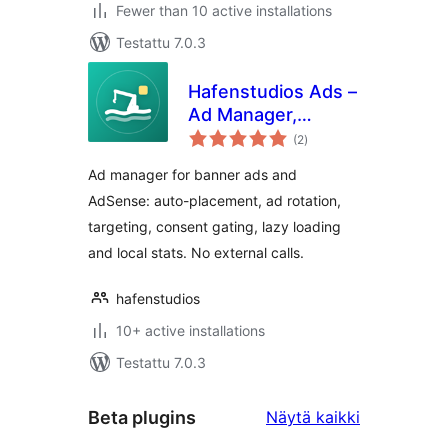
Fewer than 10 active installations
Testattu 7.0.3
Hafenstudios Ads –
Ad Manager,
arvosanat
AdSense & Banner
(2
)
yhteensä
Ads
Ad manager for banner ads and
AdSense: auto-placement, ad rotation,
targeting, consent gating, lazy loading
and local stats. No external calls.
hafenstudios
10+ active installations
Testattu 7.0.3
Beta
Beta plugins
Näytä kaikki
plugins