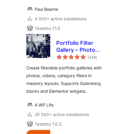
Paul Bearne
4 000+ active installations
Testattu 7.1.0
Portfolio Filter
Gallery – Photo
arvosanat
Gallery
(348
)
yhteensä
Create filterable portfolio galleries with
photos, videos, category filters in
masonry layouts. Supports Gutenberg
blocks and Elementor widgets.
A WP Life
20 000+ active installations
Testattu 7.0.3