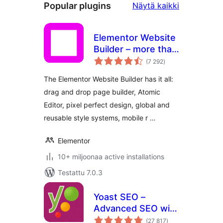
Popular
Popular plugins
Näytä kaikki
plugins
Elementor Website
Builder – more than
arvosanat
just a page builder
(7 292
)
yhteensä
The Elementor Website Builder has it all:
drag and drop page builder, Atomic
Editor, pixel perfect design, global and
reusable style systems, mobile r …
Elementor
10+ miljoonaa active installations
Testattu 7.0.3
Yoast SEO –
Advanced SEO with
arvosanat
real-time guidance
(27 817
)