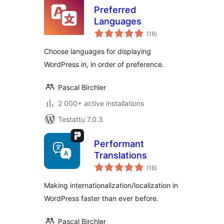
Preferred
Languages
arvosanat
(18
)
yhteensä
Choose languages for displaying
WordPress in, in order of preference.
Pascal Birchler
2 000+ active installations
Testattu 7.0.3
Performant
Translations
arvosanat
(16
)
yhteensä
Making internationalization/localization in
WordPress faster than ever before.
Pascal Birchler