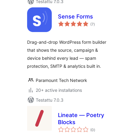
Testattu 7.0.3
Sense Forms
arvosanat
(7
)
yhteensä
Drag-and-drop WordPress form builder
that shows the source, campaign &
device behind every lead — spam
protection, SMTP & analytics built in.
Paramount Tech Network
20+ active installations
Testattu 7.0.3
Lineate — Poetry
Blocks
arvosanat
(0
)
yhteensä