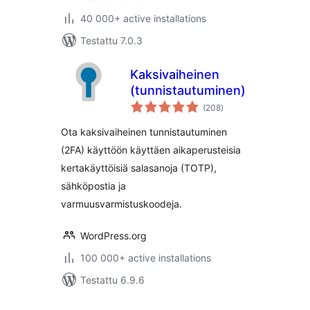
40 000+ active installations
Testattu 7.0.3
Kaksivaiheinen
(tunnistautuminen)
arvosanat
(208
)
yhteensä
Ota kaksivaiheinen tunnistautuminen
(2FA) käyttöön käyttäen aikaperusteisia
kertakäyttöisiä salasanoja (TOTP),
sähköpostia ja
varmuusvarmistuskoodeja.
WordPress.org
100 000+ active installations
Testattu 6.9.6