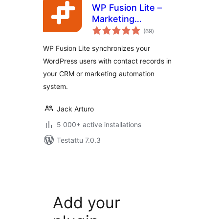
WP Fusion Lite –
Marketing
arvosanat
Automation and
(69
)
yhteensä
CRM Integration for
WP Fusion Lite synchronizes your
WordPress
WordPress users with contact records in
your CRM or marketing automation
system.
Jack Arturo
5 000+ active installations
Testattu 7.0.3
Add your