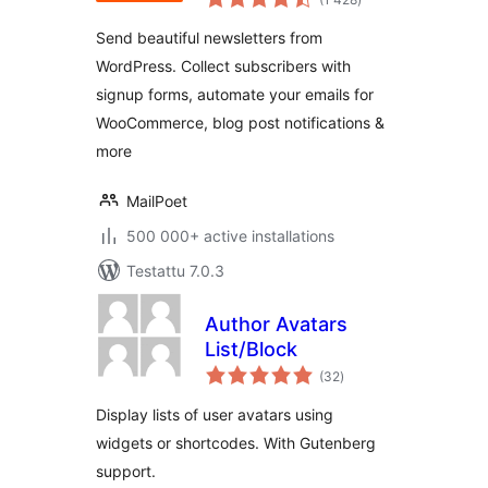
yhteensä
Automation
Send beautiful newsletters from
WordPress. Collect subscribers with
signup forms, automate your emails for
WooCommerce, blog post notifications &
more
MailPoet
500 000+ active installations
Testattu 7.0.3
Author Avatars
List/Block
arvosanat
(32
)
yhteensä
Display lists of user avatars using
widgets or shortcodes. With Gutenberg
support.