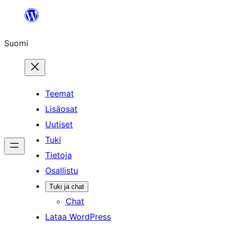
Siirry
sisältöön
Suomi
Teemat
Lisäosat
Uutiset
Tuki
Tietoja
Osallistu
Tuki ja chat
Chat
Lataa WordPress