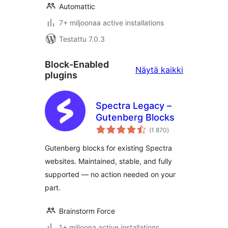
Automattic
7+ miljoonaa active installations
Testattu 7.0.3
Block-Enabled
Block-
Näytä kaikki
plugins
Enabled
plugins
Spectra Legacy –
Gutenberg Blocks
arvosanat
(1 870
)
yhteensä
Gutenberg blocks for existing Spectra
websites. Maintained, stable, and fully
supported — no action needed on your
part.
Brainstorm Force
1+ miljoona active installations