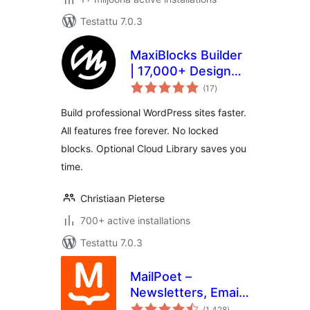
Testattu 7.0.3
MaxiBlocks Builder
| 17,000+ Design
arvosanat
Assets, Patterns,
(17
)
yhteensä
Icons & Starter
Build professional WordPress sites faster.
Sites
All features free forever. No locked
blocks. Optional Cloud Library saves you
time.
Christiaan Pieterse
700+ active installations
Testattu 7.0.3
MailPoet –
Newsletters, Email
arvosanat
Marketing, and
(1 428
)