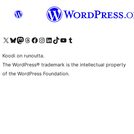
Visit our X (formerly Twitter) account
Visit our Bluesky account
Visit our Mastodon account
Visit our Threads account
Visit our Facebook page
Visit our Instagram account
Visit our LinkedIn account
Visit our TikTok account
Näytä YouTube-kanava
Visit our Tumblr account
Koodi on runoutta.
The WordPress® trademark is the intellectual property
of the WordPress Foundation.