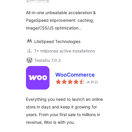
All-in-one unbeatable acceleration &
PageSpeed improvement: caching,
image/CSS/JS optimization…
LiteSpeed Technologies
7+ miljoonaa active installations
Testattu 7.0.3
WooCommerce
arvosanat
(4 812
)
yhteensä
Everything you need to launch an online
store in days and keep it growing for
years. From your first sale to millions in
revenue, Woo is with you.