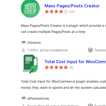
Mass Pages/Posts Creator
arvosanat
(17
)
yhteensä
Mass Pages/Posts Creator is a plugin which provide a s
can create multiple Pages/Posts at a time.
Dotstore
1 000+ active installations
Testatt
Total Cost Input for WooCom
arvosanat
(3
)
yhteensä
Total Cost Input for WooCommerce plugin enables cust
money they want to spend and let the system calculate
ethereumicoio
Fewer than 10 active installations
Testatt