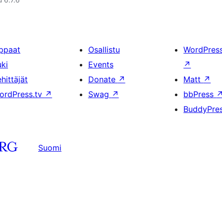
ppaat
Osallistu
WordPres
uki
Events
↗
hittäjät
Donate
↗
Matt
↗
ordPress.tv
↗
Swag
↗
bbPress
BuddyPre
Suomi