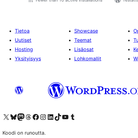
Tietoa
Showcase
O
Uutiset
Teemat
T
Hosting
Lisäosat
Ke
Yksityisyys
Lohkomallit
W
Visit our X (formerly Twitter) account
Visit our Bluesky account
Visit our Mastodon account
Visit our Threads account
Visit our Facebook page
Visit our Instagram account
Visit our LinkedIn account
Visit our TikTok account
Näytä YouTube-kanava
Visit our Tumblr account
Koodi on runoutta.