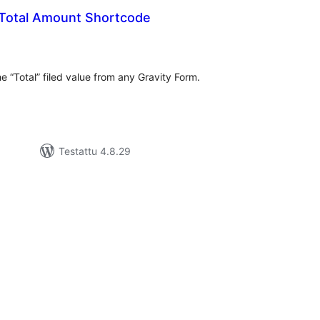
 Total Amount Shortcode
rvosanat
hteensä
e “Total” filed value from any Gravity Form.
Testattu 4.8.29