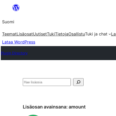
Siirry
sisältöön
Suomi
Teemat
Lisäosat
Uutiset
Tuki
Tietoja
Osallistu
Tuki ja chat
La
Lataa WordPress
Plugin Directory
Etsi
Lisäosan avainsana:
amount