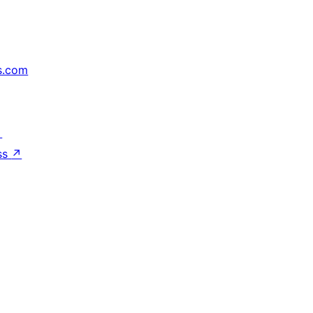
s.com
↗
ss
↗