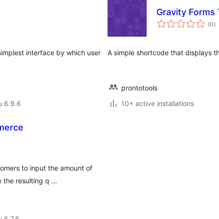
Gravity Forms
a
(0
)
y
implest interface by which user
A simple shortcode that displays th
prontotools
u 6.9.6
10+ active installations
merce
omers to input the amount of
 the resulting q …
u 6.7.6