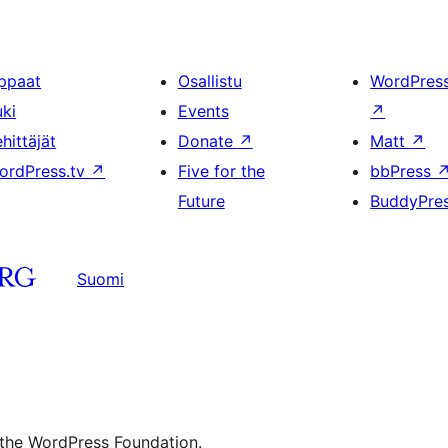
ppaat
Osallistu
WordPres
uki
Events
↗
hittäjät
Donate
↗
Matt
↗
ordPress.tv
↗
Five for the
bbPress
Future
BuddyPre
Suomi
 the WordPress Foundation.