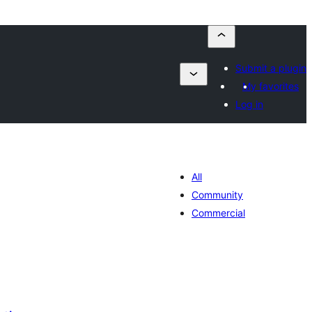
Submit a plugin
My favorites
Log in
All
Community
Commercial