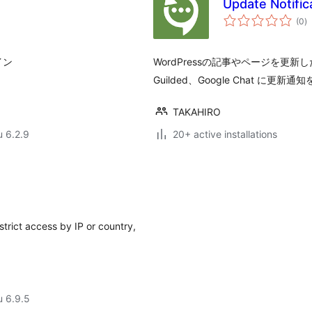
Update Notific
a
(0
)
y
イン
WordPressの記事やページを更新した際に
Guilded、Google Chat に更
TAKAHIRO
u 6.2.9
20+ active installations
strict access by IP or country,
u 6.9.5