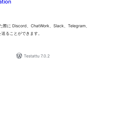
ation
rvosanat
hteensä
 Discord、ChatWork、Slack、Telegram、
新通知を送ることができます。
Testattu 7.0.2