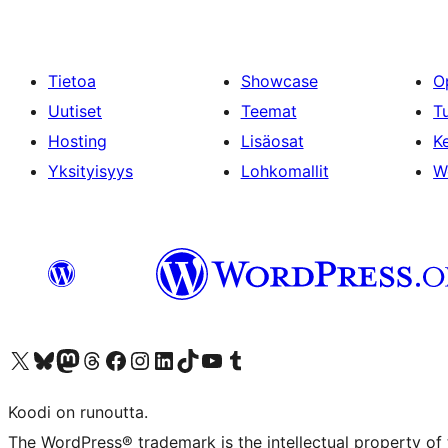
Tietoa
Showcase
O
Uutiset
Teemat
T
Hosting
Lisäosat
Ke
Yksityisyys
Lohkomallit
W
Visit our X (formerly Twitter) account
Visit our Bluesky account
Visit our Mastodon account
Visit our Threads account
Visit our Facebook page
Visit our Instagram account
Visit our LinkedIn account
Visit our TikTok account
Näytä YouTube-kanava
Visit our Tumblr account
Koodi on runoutta.
The WordPress® trademark is the intellectual property of