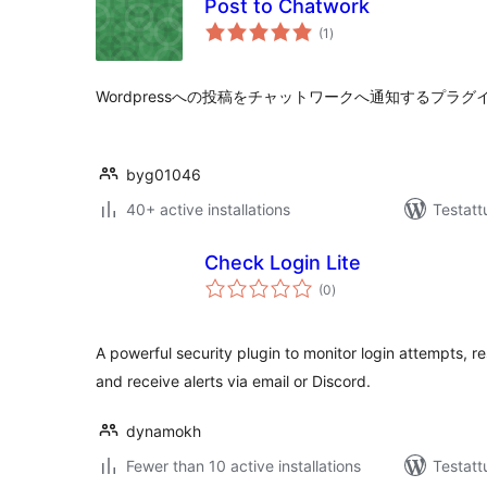
Post to Chatwork
arvosanat
(1
)
yhteensä
Wordpressへの投稿をチャットワークへ通知するプラグ
byg01046
40+ active installations
Testatt
Check Login Lite
arvosanat
(0
)
yhteensä
A powerful security plugin to monitor login attempts, re
and receive alerts via email or Discord.
dynamokh
Fewer than 10 active installations
Testatt