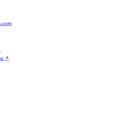
s.com
↗
ss
↗