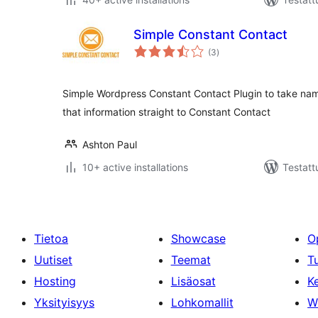
Simple Constant Contact
arvosanat
(3
)
yhteensä
Simple Wordpress Constant Contact Plugin to take nam
that information straight to Constant Contact
Ashton Paul
10+ active installations
Testatt
Tietoa
Showcase
O
Uutiset
Teemat
T
Hosting
Lisäosat
Ke
Yksityisyys
Lohkomallit
W