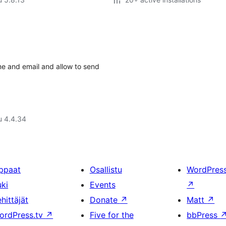
e and email and allow to send
u 4.4.34
ppaat
Osallistu
WordPres
uki
Events
↗
hittäjät
Donate
↗
Matt
↗
ordPress.tv
↗
Five for the
bbPress