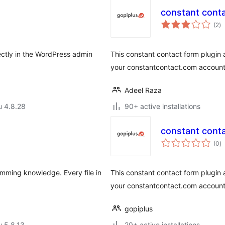
constant cont
ar
(2
)
yh
ctly in the WordPress admin
This constant contact form plugin 
your constantcontact.com account
Adeel Raza
u 4.8.28
90+ active installations
constant cont
a
(0
)
y
mming knowledge. Every file in
This constant contact form plugin 
your constantcontact.com account
gopiplus
u 5.8.13
20+ active installations