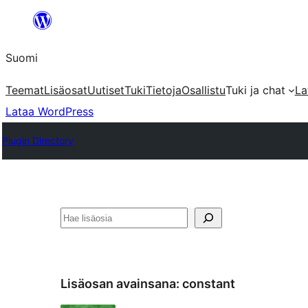
Siirry
sisältöön
Suomi
Teemat
Lisäosat
Uutiset
Tuki
Tietoja
Osallistu
Tuki ja chat
La
Lataa WordPress
Plugin Directory
Etsi
Lisäosan avainsana:
constant