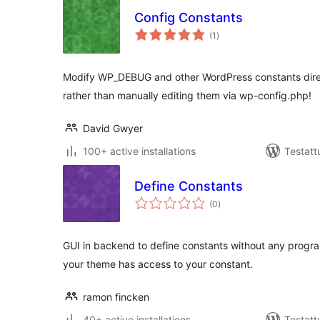
Config Constants
arvosanat
(1
)
yhteensä
Modify WP_DEBUG and other WordPress constants dire
rather than manually editing them via wp-config.php!
David Gwyer
100+ active installations
Testatt
Define Constants
arvosanat
(0
)
yhteensä
GUI in backend to define constants without any progra
your theme has access to your constant.
ramon fincken
40+ active installations
Testatt