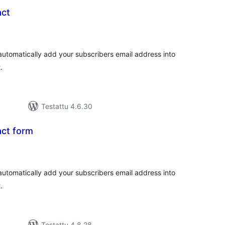
act
vosanat
teensä
automatically add your subscribers email address into
.
Testattu 4.6.30
act form
rvosanat
hteensä
automatically add your subscribers email address into
.
Testattu 4.8.28