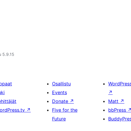
u 5.9.15
ppaat
Osallistu
WordPres
uki
Events
↗
hittäjät
Donate
↗
Matt
↗
ordPress.tv
↗
Five for the
bbPress
Future
BuddyPre