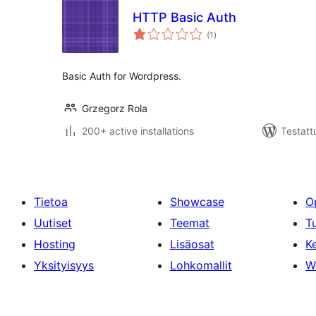
HTTP Basic Auth
arvosanat
(1
)
yhteensä
Basic Auth for Wordpress.
Grzegorz Rola
200+ active installations
Testatt
Tietoa
Showcase
O
Uutiset
Teemat
T
Hosting
Lisäosat
Ke
Yksityisyys
Lohkomallit
W