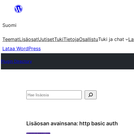
Siirry
sisältöön
Suomi
Teemat
Lisäosat
Uutiset
Tuki
Tietoja
Osallistu
Tuki ja chat
La
Lataa WordPress
Plugin Directory
Etsi
Lisäosan avainsana:
http basic auth