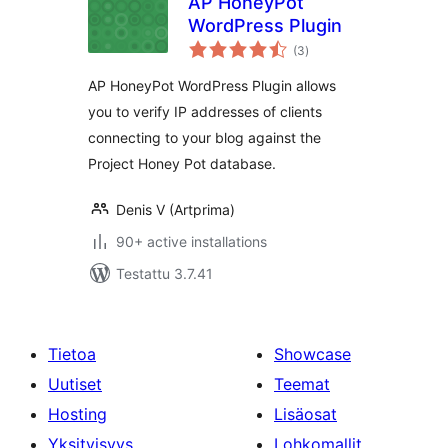
AP HoneyPot
WordPress Plugin
arvosanat
(3
)
yhteensä
AP HoneyPot WordPress Plugin allows
you to verify IP addresses of clients
connecting to your blog against the
Project Honey Pot database.
Denis V (Artprima)
90+ active installations
Testattu 3.7.41
Tietoa
Showcase
Uutiset
Teemat
Hosting
Lisäosat
Yksityisyys
Lohkomallit