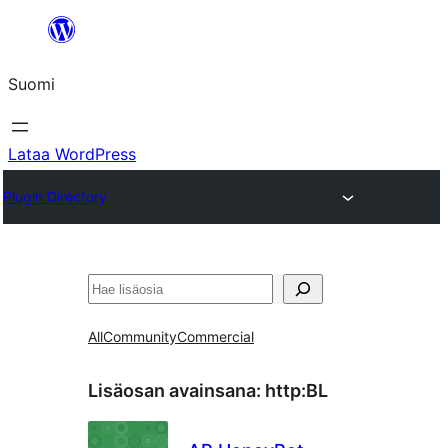
Siirry
sisältöön
Suomi
Lataa WordPress
Plugin Directory
Etsi
All
Community
Commercial
Lisäosan avainsana:
http:BL