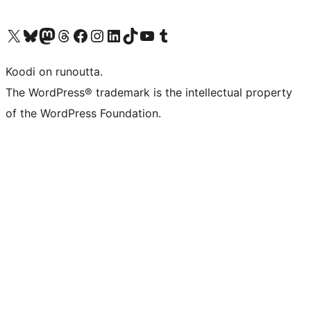
Visit our X (formerly Twitter) account
Visit our Bluesky account
Visit our Mastodon account
Visit our Threads account
Visit our Facebook page
Visit our Instagram account
Visit our LinkedIn account
Visit our TikTok account
Näytä YouTube-kanava
Visit our Tumblr account
Koodi on runoutta.
The WordPress® trademark is the intellectual property
of the WordPress Foundation.