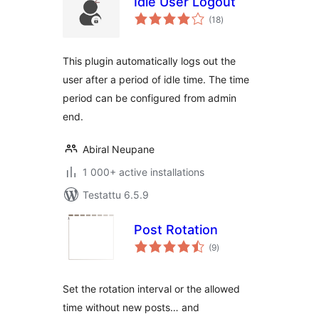
Idle User Logout
arvosanat
(18
)
yhteensä
This plugin automatically logs out the
user after a period of idle time. The time
period can be configured from admin
end.
Abiral Neupane
1 000+ active installations
Testattu 6.5.9
Post Rotation
arvosanat
(9
)
yhteensä
Set the rotation interval or the allowed
time without new posts… and