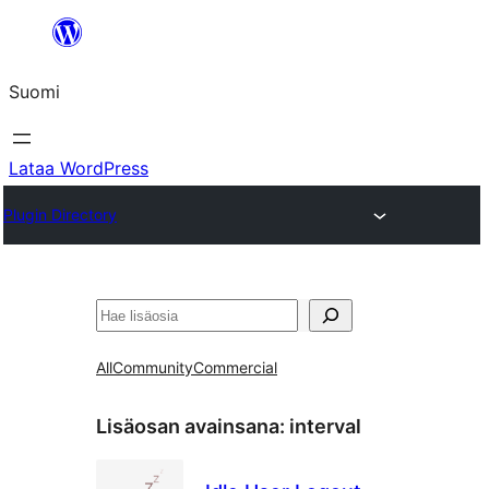
Siirry
sisältöön
Suomi
Lataa WordPress
Plugin Directory
Etsi
All
Community
Commercial
Lisäosan avainsana:
interval