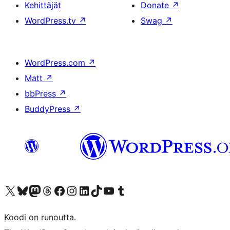
Kehittäjät
Donate
↗
WordPress.tv
↗
Swag
↗
WordPress.com
↗
Matt
↗
bbPress
↗
BuddyPress
↗
Visit our X (formerly Twitter) account
Visit our Bluesky account
Visit our Mastodon account
Visit our Threads account
Visit our Facebook page
Visit our Instagram account
Visit our LinkedIn account
Visit our TikTok account
Näytä YouTube-kanava
Visit our Tumblr account
Koodi on runoutta.