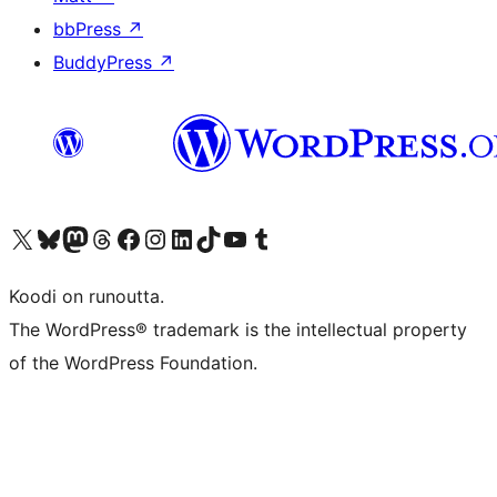
bbPress
↗
BuddyPress
↗
Visit our X (formerly Twitter) account
Visit our Bluesky account
Visit our Mastodon account
Visit our Threads account
Visit our Facebook page
Visit our Instagram account
Visit our LinkedIn account
Visit our TikTok account
Näytä YouTube-kanava
Visit our Tumblr account
Koodi on runoutta.
The WordPress® trademark is the intellectual property
of the WordPress Foundation.