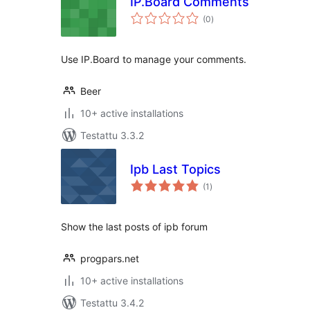
IP.Board Comments
arvosanat
(0
)
yhteensä
Use IP.Board to manage your comments.
Beer
10+ active installations
Testattu 3.3.2
Ipb Last Topics
arvosanat
(1
)
yhteensä
Show the last posts of ipb forum
progpars.net
10+ active installations
Testattu 3.4.2