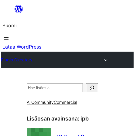
Siirry
sisältöön
Suomi
Lataa WordPress
Plugin Directory
Etsi
All
Community
Commercial
Lisäosan avainsana:
ipb