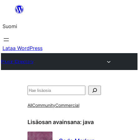
Siirry
sisältöön
Suomi
Lataa WordPress
Plugin Directory
Etsi
All
Community
Commercial
Lisäosan avainsana:
java