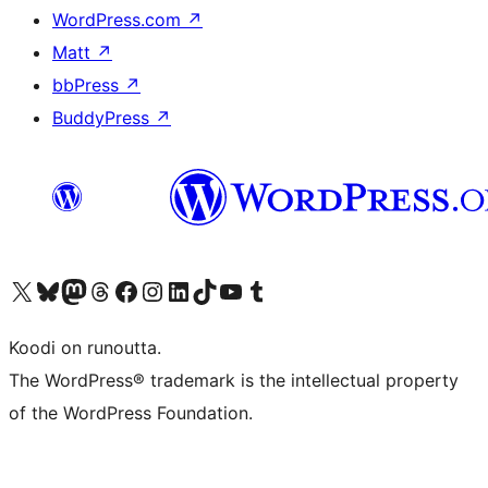
WordPress.com
↗
Matt
↗
bbPress
↗
BuddyPress
↗
Visit our X (formerly Twitter) account
Visit our Bluesky account
Visit our Mastodon account
Visit our Threads account
Visit our Facebook page
Visit our Instagram account
Visit our LinkedIn account
Visit our TikTok account
Näytä YouTube-kanava
Visit our Tumblr account
Koodi on runoutta.
The WordPress® trademark is the intellectual property
of the WordPress Foundation.