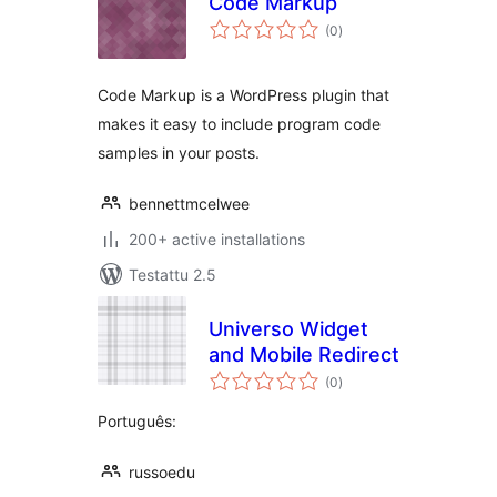
Code Markup
arvosanat
(0
)
yhteensä
Code Markup is a WordPress plugin that
makes it easy to include program code
samples in your posts.
bennettmcelwee
200+ active installations
Testattu 2.5
Universo Widget
and Mobile Redirect
arvosanat
(0
)
yhteensä
Português:
russoedu