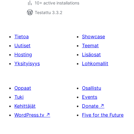
10+ active installations
Testattu 3.3.2
Tietoa
Showcase
Uutiset
Teemat
Hosting
Lisäosat
Yksityisyys
Lohkomallit
Oppaat
Osallistu
Tuki
Events
Kehittäjät
Donate
↗
WordPress.tv
↗
Five for the Future