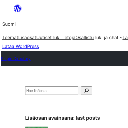
Siirry
sisältöön
Suomi
Teemat
Lisäosat
Uutiset
Tuki
Tietoja
Osallistu
Tuki ja chat
La
Lataa WordPress
Plugin Directory
Etsi
Lisäosan avainsana:
last posts