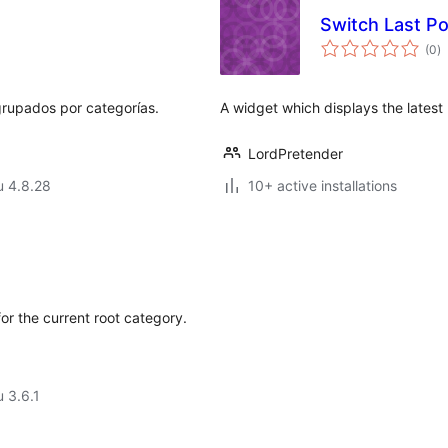
Switch Last P
a
(0
)
y
grupados por categorías.
A widget which displays the latest
LordPretender
u 4.8.28
10+ active installations
or the current root category.
u 3.6.1