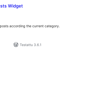
osts Widget
rvosanat
hteensä
 posts according the current category.
Testattu 3.6.1