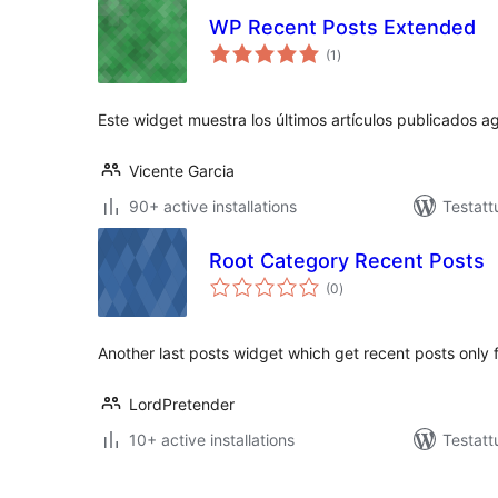
WP Recent Posts Extended
arvosanat
(1
)
yhteensä
Este widget muestra los últimos artículos publicados a
Vicente Garcia
90+ active installations
Testatt
Root Category Recent Posts
arvosanat
(0
)
yhteensä
Another last posts widget which get recent posts only f
LordPretender
10+ active installations
Testatt