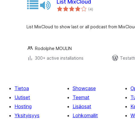
List MixCloud
arvosanat
(4
)
yhteensä
List MixCloud to show last or all podcast from MixClou
Rodolphe MOULIN
300+ active installations
Testatt
Tietoa
Showcase
O
Uutiset
Teemat
T
Hosting
Lisäosat
Ke
Yksityisyys
Lohkomallit
W