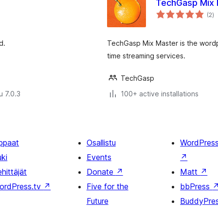
TechGasp Mix 
a
(2
)
y
d.
TechGasp Mix Master is the wordpr
time streaming services.
TechGasp
u 7.0.3
100+ active installations
ppaat
Osallistu
WordPres
uki
Events
↗
hittäjät
Donate
↗
Matt
↗
ordPress.tv
↗
Five for the
bbPress
Future
BuddyPre