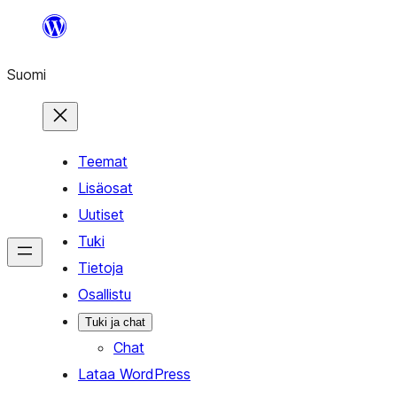
Siirry
sisältöön
Suomi
Teemat
Lisäosat
Uutiset
Tuki
Tietoja
Osallistu
Tuki ja chat
Chat
Lataa WordPress