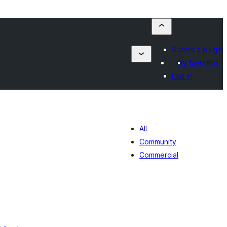
Submit a plugin
My favorites
Log in
All
Community
Commercial