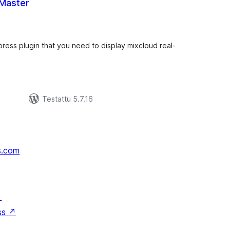
Master
rvosanat
hteensä
ess plugin that you need to display mixcloud real-
Testattu 5.7.16
s.com
↗
ss
↗