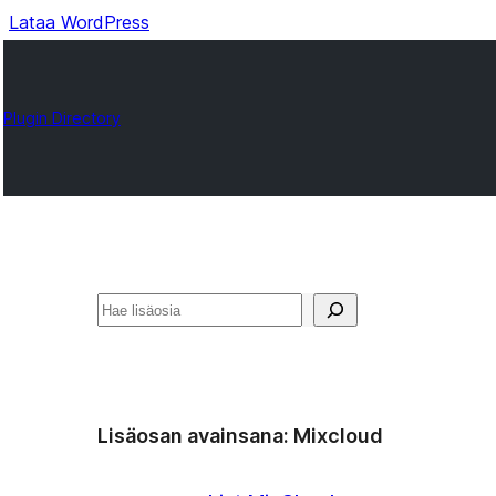
Lataa WordPress
Plugin Directory
Etsi
Lisäosan avainsana:
Mixcloud