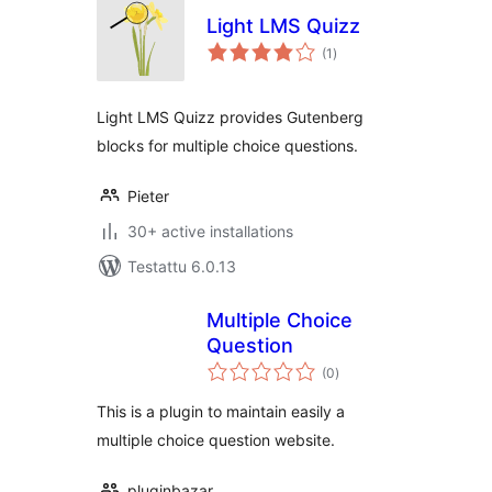
Light LMS Quizz
arvosanat
(1
)
yhteensä
Light LMS Quizz provides Gutenberg
blocks for multiple choice questions.
Pieter
30+ active installations
Testattu 6.0.13
Multiple Choice
Question
arvosanat
(0
)
yhteensä
This is a plugin to maintain easily a
multiple choice question website.
pluginbazar