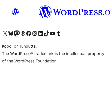
Visit our X (formerly Twitter) account
Visit our Bluesky account
Visit our Mastodon account
Visit our Threads account
Visit our Facebook page
Visit our Instagram account
Visit our LinkedIn account
Visit our TikTok account
Näytä YouTube-kanava
Visit our Tumblr account
Koodi on runoutta.
The WordPress® trademark is the intellectual property
of the WordPress Foundation.