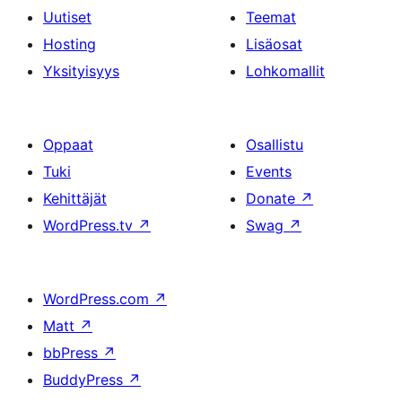
Uutiset
Teemat
Hosting
Lisäosat
Yksityisyys
Lohkomallit
Oppaat
Osallistu
Tuki
Events
Kehittäjät
Donate
↗
WordPress.tv
↗
Swag
↗
WordPress.com
↗
Matt
↗
bbPress
↗
BuddyPress
↗