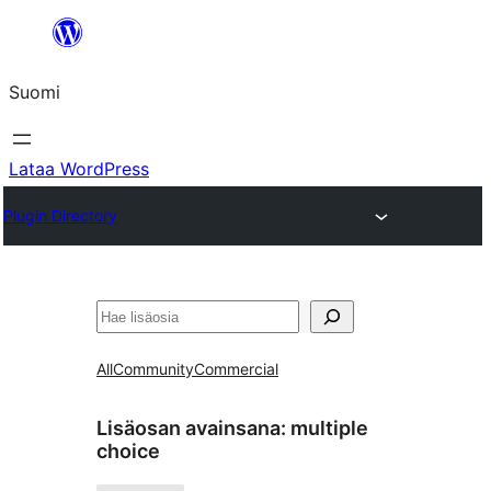
Siirry
sisältöön
Suomi
Lataa WordPress
Plugin Directory
Etsi
All
Community
Commercial
Lisäosan avainsana:
multiple
choice