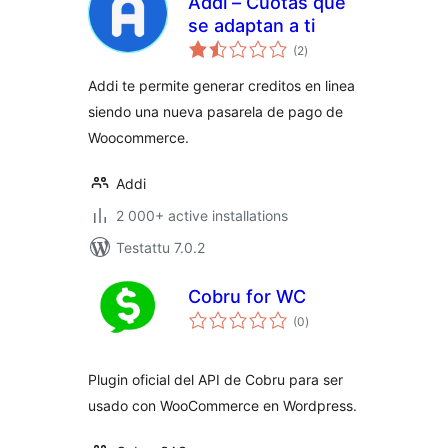
Addi – Cuotas que
se adaptan a ti
arvosanat
(2
)
yhteensä
Addi te permite generar creditos en linea
siendo una nueva pasarela de pago de
Woocommerce.
Addi
2 000+ active installations
Testattu 7.0.2
Cobru for WC
arvosanat
(0
)
yhteensä
Plugin oficial del API de Cobru para ser
usado con WooCommerce en Wordpress.