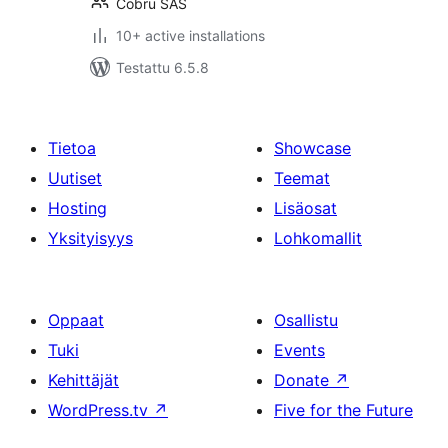
Cobru SAS
10+ active installations
Testattu 6.5.8
Tietoa
Showcase
Uutiset
Teemat
Hosting
Lisäosat
Yksityisyys
Lohkomallit
Oppaat
Osallistu
Tuki
Events
Kehittäjät
Donate
↗
WordPress.tv
↗
Five for the Future