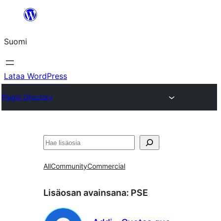
Siirry
sisältöön
Suomi
Lataa WordPress
Plugin Directory
Etsi
All
Community
Commercial
Lisäosan avainsana:
PSE