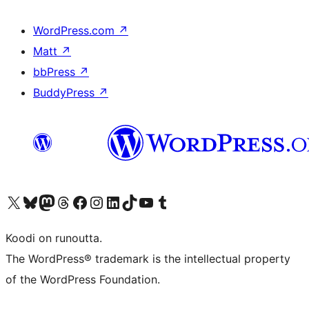
WordPress.com
↗
Matt
↗
bbPress
↗
BuddyPress
↗
Visit our X (formerly Twitter) account
Visit our Bluesky account
Visit our Mastodon account
Visit our Threads account
Visit our Facebook page
Visit our Instagram account
Visit our LinkedIn account
Visit our TikTok account
Näytä YouTube-kanava
Visit our Tumblr account
Koodi on runoutta.
The WordPress® trademark is the intellectual property
of the WordPress Foundation.