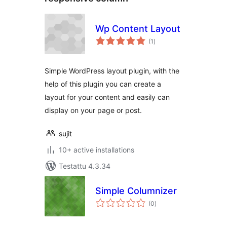
Wp Content Layout
arvosanat
(1
)
yhteensä
Simple WordPress layout plugin, with the
help of this plugin you can create a
layout for your content and easily can
display on your page or post.
sujit
10+ active installations
Testattu 4.3.34
Simple Columnizer
arvosanat
(0
)
yhteensä