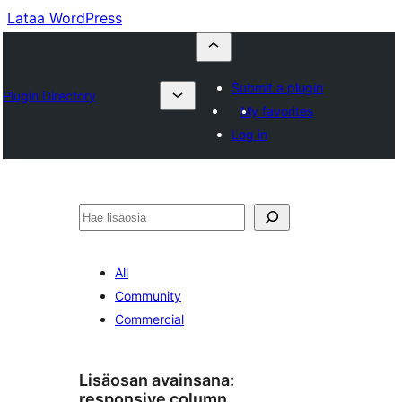
Lataa WordPress
Submit a plugin
Plugin Directory
My favorites
Log in
Etsi
All
Community
Commercial
Lisäosan avainsana:
responsive column