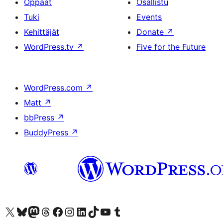
Oppaat
Osallistu
Tuki
Events
Kehittäjät
Donate
↗
WordPress.tv
↗
Five for the Future
WordPress.com
↗
Matt
↗
bbPress
↗
BuddyPress
↗
Visit our X (formerly Twitter) account
Visit our Bluesky account
Visit our Mastodon account
Visit our Threads account
Visit our Facebook page
Visit our Instagram account
Visit our LinkedIn account
Visit our TikTok account
Näytä YouTube-kanava
Visit our Tumblr account