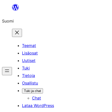
Siirry
sisältöön
Suomi
Teemat
Lisäosat
Uutiset
Tuki
Tietoja
Osallistu
Tuki ja chat
Chat
Lataa WordPress