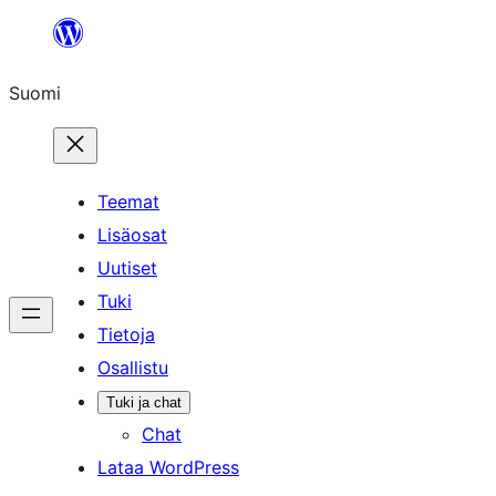
Siirry
sisältöön
Suomi
Teemat
Lisäosat
Uutiset
Tuki
Tietoja
Osallistu
Tuki ja chat
Chat
Lataa WordPress