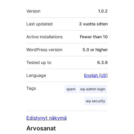
Metatiedot
Version
1.0.2
Last updated
3 vuotta
sitten
Active installations
Fewer than 10
WordPress version
5.0 or higher
Tested up to
6.3.9
Language
English (US)
Tags
spam
wp admin login
wp security
Edistynyt näkymä
Arvosanat