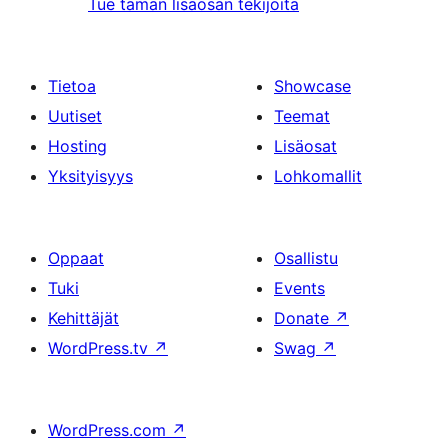
Tue tämän lisäosan tekijöitä
Tietoa
Showcase
Uutiset
Teemat
Hosting
Lisäosat
Yksityisyys
Lohkomallit
Oppaat
Osallistu
Tuki
Events
Kehittäjät
Donate
↗
WordPress.tv
↗
Swag
↗
WordPress.com
↗