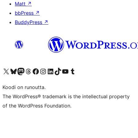
Matt
↗
bbPress
↗
BuddyPress
↗
Visit our X (formerly Twitter) account
Visit our Bluesky account
Visit our Mastodon account
Visit our Threads account
Visit our Facebook page
Visit our Instagram account
Visit our LinkedIn account
Visit our TikTok account
Näytä YouTube-kanava
Visit our Tumblr account
Koodi on runoutta.
The WordPress® trademark is the intellectual property
of the WordPress Foundation.