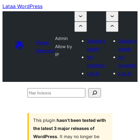
Lataa WordPress
Admin
Submit a
Submit a
Plugin
Allow by
plugin
plugin
Directory
IP
My
My
favorites
favorites
Log in
Log in
Hae
lisäosia
This plugin
hasn’t been tested with
the latest 3 major releases of
WordPress
. It may no longer be