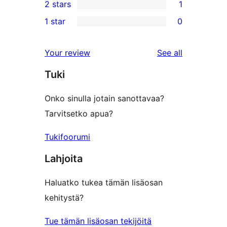
2 stars
1
review
star
3-
1
1 star
0
reviews
star
2-
0
reviews
star
1-
reviews
Your review
See all
review
star
Tuki
reviews
Onko sinulla jotain sanottavaa?
Tarvitsetko apua?
Tukifoorumi
Lahjoita
Haluatko tukea tämän lisäosan
kehitystä?
Tue tämän lisäosan tekijöitä