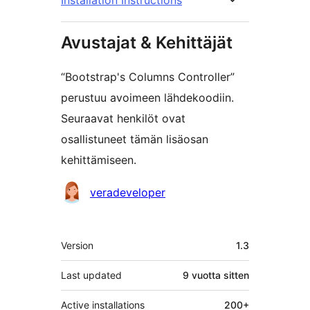
Installation Instructions
Avustajat & Kehittäjät
“Bootstrap's Columns Controller”
perustuu avoimeen lähdekoodiin.
Seuraavat henkilöt ovat
osallistuneet tämän lisäosan
kehittämiseen.
Avustajat
veradeveloper
Metatiedot
Version
1.3
Last updated
9 vuotta
sitten
Active installations
200+