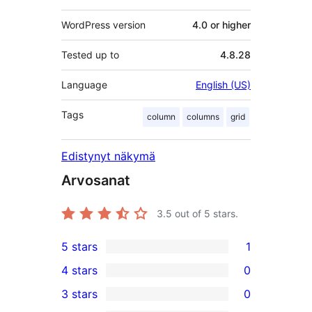
WordPress version
4.0 or higher
Tested up to
4.8.28
Language
English (US)
Tags
column
columns
grid
Edistynyt näkymä
Arvosanat
3.5
out of 5 stars.
5 stars
1
1
4 stars
0
5-
0
3 stars
0
star
4-
0