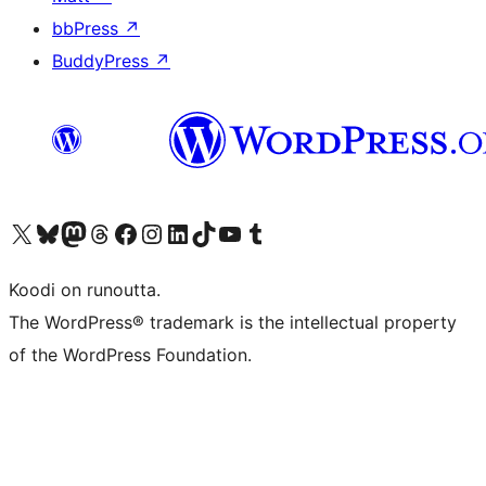
bbPress
↗
BuddyPress
↗
Visit our X (formerly Twitter) account
Visit our Bluesky account
Visit our Mastodon account
Visit our Threads account
Visit our Facebook page
Visit our Instagram account
Visit our LinkedIn account
Visit our TikTok account
Näytä YouTube-kanava
Visit our Tumblr account
Koodi on runoutta.
The WordPress® trademark is the intellectual property
of the WordPress Foundation.