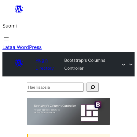
Siirry
sisältöön
Suomi
Lataa WordPress
Plugin
Bootstrap's Columns
Directory
Controller
Hae
lisäosia