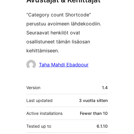
“Category count Shortcode”
perustuu avoimeen lähdekoodiin.
Seuraavat henkilöt ovat
osallistuneet tämän lisäosan
kehittämiseen.
Avustajat
Taha Mahdi Ebadpour
Metatiedot
Version
1.4
Last updated
3 vuotta
sitten
Active installations
Fewer than 10
Tested up to
6.1.10