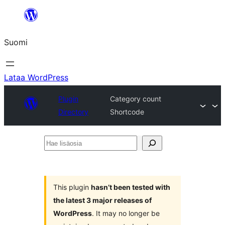
Siirry
sisältöön
Suomi
Lataa WordPress
Plugin
Category count
Directory
Shortcode
Hae
lisäosia
This plugin
hasn’t been tested with
the latest 3 major releases of
WordPress
. It may no longer be