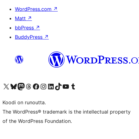
WordPress.com
↗
Matt
↗
bbPress
↗
BuddyPress
↗
Visit our X (formerly Twitter) account
Visit our Bluesky account
Visit our Mastodon account
Visit our Threads account
Visit our Facebook page
Visit our Instagram account
Visit our LinkedIn account
Visit our TikTok account
Näytä YouTube-kanava
Visit our Tumblr account
Koodi on runoutta.
The WordPress® trademark is the intellectual property
of the WordPress Foundation.