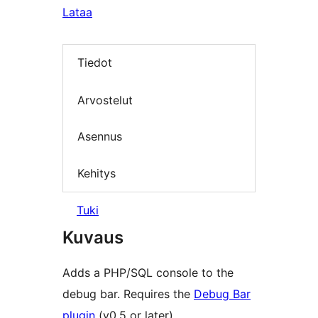
Lataa
Tiedot
Arvostelut
Asennus
Kehitys
Tuki
Kuvaus
Adds a PHP/SQL console to the
debug bar. Requires the
Debug Bar
plugin
(v0.5 or later).