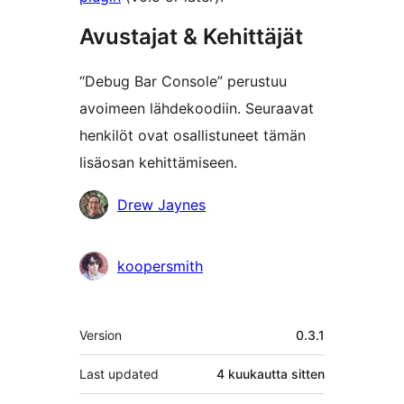
Avustajat & Kehittäjät
“Debug Bar Console” perustuu
avoimeen lähdekoodiin. Seuraavat
henkilöt ovat osallistuneet tämän
lisäosan kehittämiseen.
Avustajat
Drew Jaynes
koopersmith
Metatiedot
Version
0.3.1
Last updated
4 kuukautta
sitten