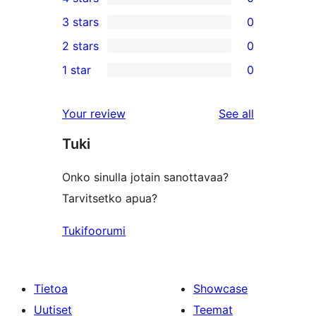
5-
0
3 stars
0
star
4-
0
2 stars
0
reviews
star
3-
0
1 star
0
reviews
star
2-
0
reviews
star
1-
reviews
Your review
See all
reviews
star
Tuki
reviews
Onko sinulla jotain sanottavaa?
Tarvitsetko apua?
Tukifoorumi
Tietoa
Showcase
Uutiset
Teemat