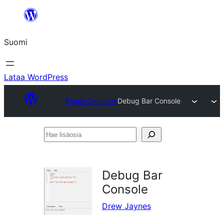
Siirry
sisältöön
Suomi
Lataa WordPress
Plugin Directory
Debug Bar Console
Hae
lisäosia
Debug Bar
Console
Drew Jaynes