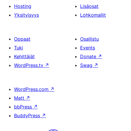
Hosting
Lisäosat
Yksityisyys
Lohkomallit
Oppaat
Osallistu
Tuki
Events
Kehittäjät
Donate
↗
WordPress.tv
↗
Swag
↗
WordPress.com
↗
Matt
↗
bbPress
↗
BuddyPress
↗