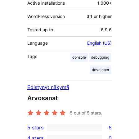
Active installations
1 000+
WordPress version
3.1 or higher
Tested up to
6.9.6
Language
English (US)
Tags
console
debugging
developer
Edistynyt näkymä
Arvosanat
5
out of 5 stars.
5 stars
5
5
4 stars
0