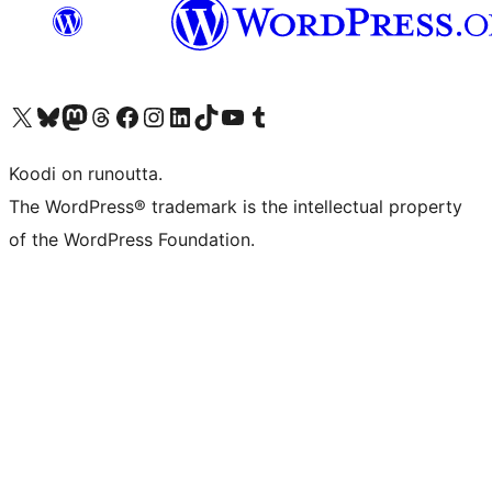
Visit our X (formerly Twitter) account
Visit our Bluesky account
Visit our Mastodon account
Visit our Threads account
Visit our Facebook page
Visit our Instagram account
Visit our LinkedIn account
Visit our TikTok account
Näytä YouTube-kanava
Visit our Tumblr account
Koodi on runoutta.
The WordPress® trademark is the intellectual property
of the WordPress Foundation.