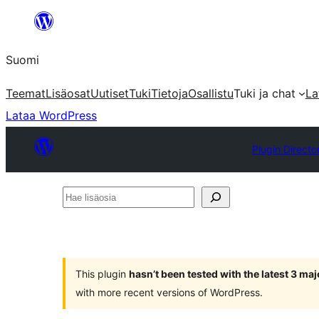
Siirry
sisältöön
Suomi
Teemat
Lisäosat
Uutiset
Tuki
Tietoja
Osallistu
Tuki ja chat
La
Lataa WordPress
Plugin Directo
Hae
lisäosia
This plugin
hasn’t been tested with the latest 3 ma
with more recent versions of WordPress.