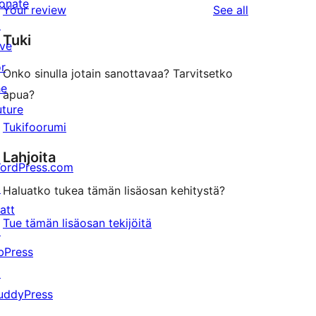
onate
reviews
Your review
See all
reviews
star
↗
Tuki
review
ive
or
Onko sinulla jotain sanottavaa? Tarvitsetko
he
apua?
uture
Tukifoorumi
Lahjoita
ordPress.com
↗
Haluatko tukea tämän lisäosan kehitystä?
att
Tue tämän lisäosan tekijöitä
↗
bPress
↗
uddyPress
↗