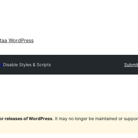
taa WordPress
ry
Disable Styles & Scripts
Submit
jor releases of WordPress
. It may no longer be maintained or supp