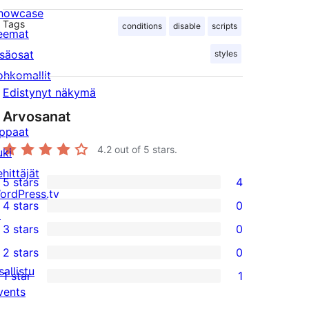
howcase
Tags
conditions
disable
scripts
eemat
isäosat
styles
ohkomallit
Edistynyt näkymä
Arvosanat
ppaat
4.2
out of 5 stars.
uki
ehittäjät
5 stars
4
4
ordPress.tv
4 stars
0
5-
↗
0
3 stars
0
star
4-
0
2 stars
0
reviews
star
3-
0
sallistu
1 star
1
reviews
star
2-
1
vents
reviews
star
1-