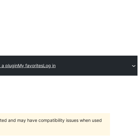
 a plugin
My favorites
Log in
orted and may have compatibility issues when used