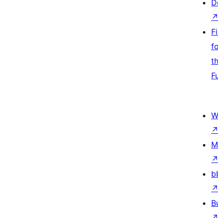
D
F
f
t
F
W
M
b
B