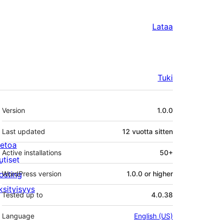
Lataa
Tuki
Metatiedot
Version
1.0.0
Last updated
12 vuotta
sitten
ietoa
Active installations
50+
utiset
osting
WordPress version
1.0.0 or higher
ksityisyys
Tested up to
4.0.38
Language
English (US)