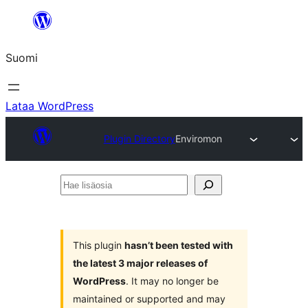
Siirry
sisältöön
Suomi
Lataa WordPress
Plugin Directory
Enviromon
Hae
lisäosia
This plugin
hasn’t been tested with
the latest 3 major releases of
WordPress
. It may no longer be
maintained or supported and may