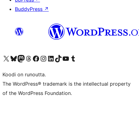
BuddyPress
↗
Visit our X (formerly Twitter) account
Visit our Bluesky account
Visit our Mastodon account
Visit our Threads account
Visit our Facebook page
Visit our Instagram account
Visit our LinkedIn account
Visit our TikTok account
Näytä YouTube-kanava
Visit our Tumblr account
Koodi on runoutta.
The WordPress® trademark is the intellectual property
of the WordPress Foundation.