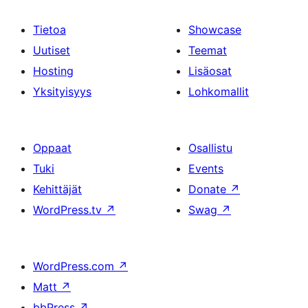
Tietoa
Showcase
Uutiset
Teemat
Hosting
Lisäosat
Yksityisyys
Lohkomallit
Oppaat
Osallistu
Tuki
Events
Kehittäjät
Donate
↗
WordPress.tv
↗
Swag
↗
WordPress.com
↗
Matt
↗
bbPress
↗