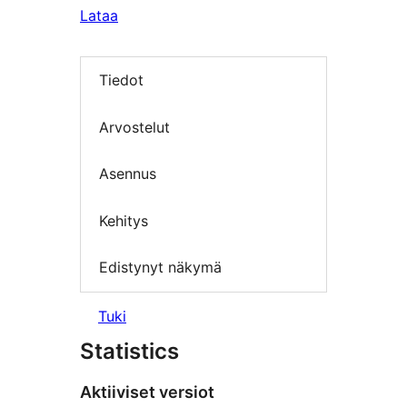
Lataa
Tiedot
Arvostelut
Asennus
Kehitys
Edistynyt näkymä
Tuki
Statistics
Aktiiviset versiot