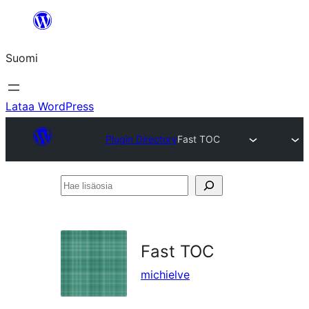
Siirry
sisältöön
Suomi
Lataa WordPress
Plugin Directory
Fast TOC
Hae
lisäosia
Fast TOC
michielve