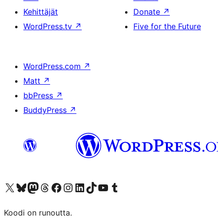
Kehittäjät
Donate
↗
WordPress.tv
↗
Five for the Future
WordPress.com
↗
Matt
↗
bbPress
↗
BuddyPress
↗
Visit our X (formerly Twitter) account
Visit our Bluesky account
Visit our Mastodon account
Visit our Threads account
Visit our Facebook page
Visit our Instagram account
Visit our LinkedIn account
Visit our TikTok account
Näytä YouTube-kanava
Visit our Tumblr account
Koodi on runoutta.