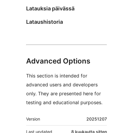
Latauksia päivässä
Lataushistoria
Advanced Options
This section is intended for
advanced users and developers
only. They are presented here for
testing and educational purposes.
Metatiedot
Version
20251207
Last updated
8 kuukautta
sitten