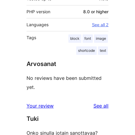
PHP version
8.0 or higher
Languages
See all 2
Tags
block
font
image
shortcode
text
Arvosanat
No reviews have been submitted
yet.
reviews
Your review
See all
Tuki
Onko sinulla jotain sanottavaa?