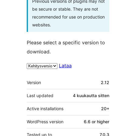
Previous versions of plugins may not
be secure or stable. They are not
recommended for use on production
websites.
Please select a specific version to
download.
Lataa
Metatiedot
Version
2.12
Last updated
4 kuukautta
sitten
Active installations
20+
WordPress version
6.6 or higher
Tested up to
7.0.3