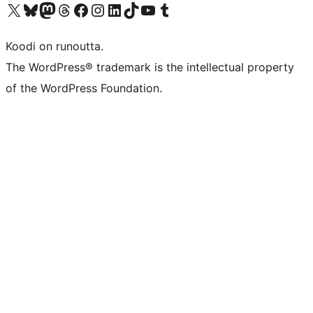
Visit our X (formerly Twitter) account
Visit our Bluesky account
Visit our Mastodon account
Visit our Threads account
Visit our Facebook page
Visit our Instagram account
Visit our LinkedIn account
Visit our TikTok account
Näytä YouTube-kanava
Visit our Tumblr account
Koodi on runoutta.
The WordPress® trademark is the intellectual property
of the WordPress Foundation.