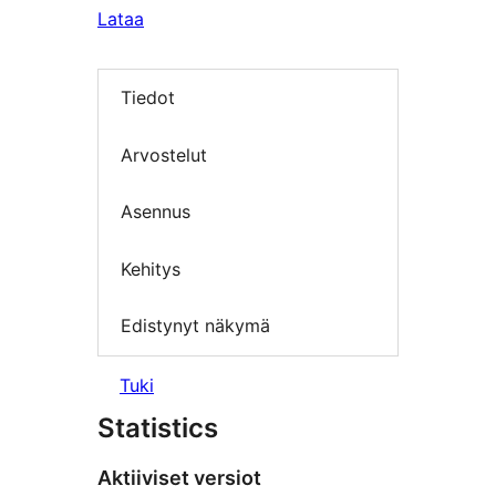
Lataa
Tiedot
Arvostelut
Asennus
Kehitys
Edistynyt näkymä
Tuki
Statistics
Aktiiviset versiot