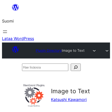
Siirry
sisältöön
Suomi
Lataa WordPress
Plugin Directory
Image to Text
Hae
lisäosia
Image to Text
Katsushi Kawamori