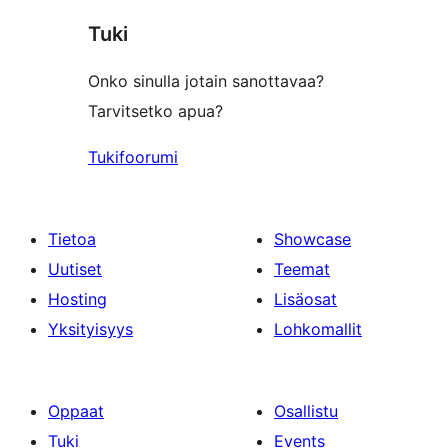
star
Tuki
reviews
Onko sinulla jotain sanottavaa?
Tarvitsetko apua?
Tukifoorumi
Tietoa
Showcase
Uutiset
Teemat
Hosting
Lisäosat
Yksityisyys
Lohkomallit
Oppaat
Osallistu
Tuki
Events