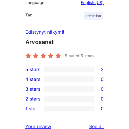
Language
English (US)
Tag
admin bar
Edistynyt näkymä
Arvosanat
5
out of 5 stars.
5 stars
2
2
4 stars
0
5-
0
3 stars
0
star
4-
0
2 stars
0
reviews
star
3-
0
1 star
0
reviews
star
2-
0
reviews
star
1-
reviews
Your review
See all
reviews