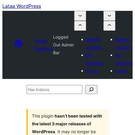
Lataa WordPress
Logged
Submit
Submit
Plugin
Out Admin
a plugin
a plugin
Directory
Bar
My
My
favorites
favorites
Log in
Log in
Hae
lisäosia
This plugin
hasn’t been tested with
the latest 3 major releases of
WordPress
. It may no longer be