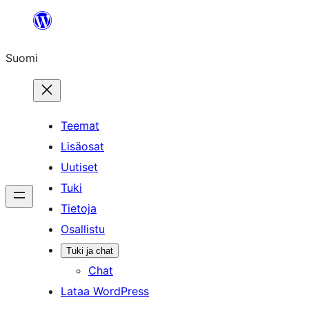
Siirry
sisältöön
Suomi
Teemat
Lisäosat
Uutiset
Tuki
Tietoja
Osallistu
Tuki ja chat
Chat
Lataa WordPress