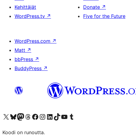
Kehittäjät
Donate
↗
WordPress.tv
↗
Five for the Future
WordPress.com
↗
Matt
↗
bbPress
↗
BuddyPress
↗
Visit our X (formerly Twitter) account
Visit our Bluesky account
Visit our Mastodon account
Visit our Threads account
Visit our Facebook page
Visit our Instagram account
Visit our LinkedIn account
Visit our TikTok account
Näytä YouTube-kanava
Visit our Tumblr account
Koodi on runoutta.