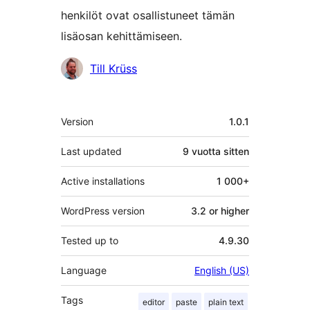
henkilöt ovat osallistuneet tämän
lisäosan kehittämiseen.
Avustajat
Till Krüss
Metatiedot
Version
1.0.1
Last updated
9 vuotta
sitten
Active installations
1 000+
WordPress version
3.2 or higher
Tested up to
4.9.30
Language
English (US)
Tags
editor
paste
plain text