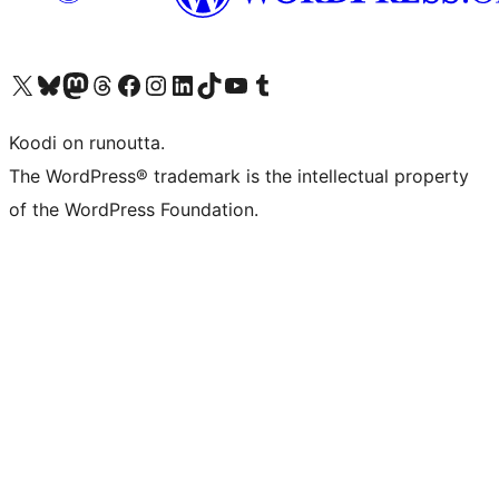
Visit our X (formerly Twitter) account
Visit our Bluesky account
Visit our Mastodon account
Visit our Threads account
Visit our Facebook page
Visit our Instagram account
Visit our LinkedIn account
Visit our TikTok account
Näytä YouTube-kanava
Visit our Tumblr account
Koodi on runoutta.
The WordPress® trademark is the intellectual property
of the WordPress Foundation.