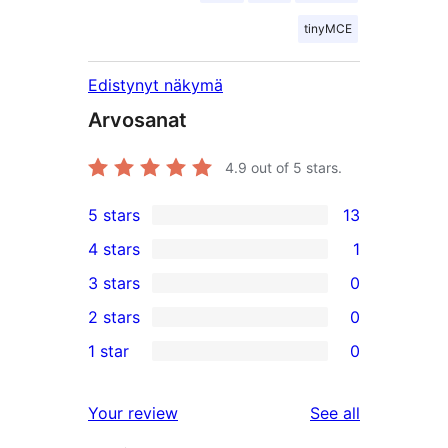
tinyMCE
Edistynyt näkymä
Arvosanat
4.9
out of 5 stars.
5 stars
13
13
4 stars
1
5-
1
3 stars
0
star
4-
0
2 stars
0
reviews
star
3-
0
1 star
0
review
star
2-
0
reviews
star
1-
reviews
Your review
See all
reviews
star