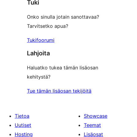
Tuki
reviews
Onko sinulla jotain sanottavaa?
Tarvitsetko apua?
Tukifoorumi
Lahjoita
Haluatko tukea tämän lisäosan
kehitystä?
Tue tämän lisäosan tekijöitä
Tietoa
Showcase
Uutiset
Teemat
Hosting
Lisäosat