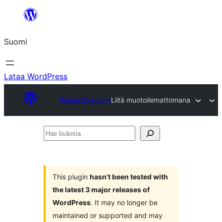
Siirry
sisältöön
Suomi
Lataa WordPress
Plugin Directory
Liitä muotoilemattomana
Hae
lisäosia
This plugin
hasn’t been tested with
the latest 3 major releases of
WordPress
. It may no longer be
maintained or supported and may