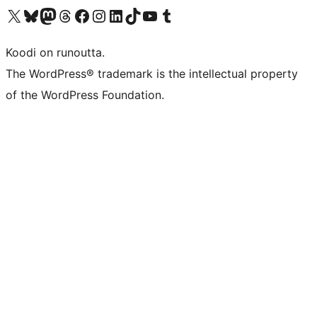
Visit our X (formerly Twitter) account
Visit our Bluesky account
Visit our Mastodon account
Visit our Threads account
Visit our Facebook page
Visit our Instagram account
Visit our LinkedIn account
Visit our TikTok account
Näytä YouTube-kanava
Visit our Tumblr account
Koodi on runoutta.
The WordPress® trademark is the intellectual property
of the WordPress Foundation.