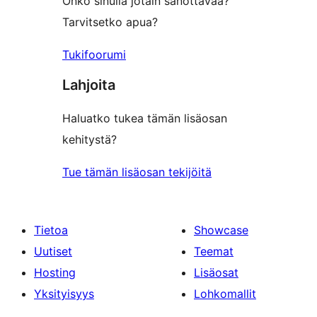
Onko sinulla jotain sanottavaa?
Tarvitsetko apua?
Tukifoorumi
Lahjoita
Haluatko tukea tämän lisäosan
kehitystä?
Tue tämän lisäosan tekijöitä
Tietoa
Showcase
Uutiset
Teemat
Hosting
Lisäosat
Yksityisyys
Lohkomallit