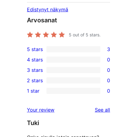
Edistynyt näkymä
Arvosanat
5
out of 5 stars.
5 stars
3
3
4 stars
0
5-
0
3 stars
0
star
4-
0
2 stars
0
reviews
star
3-
0
1 star
0
reviews
star
2-
0
reviews
star
1-
reviews
Your review
See all
reviews
star
Tuki
reviews