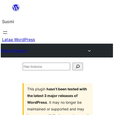
Siirry
sisältöön
Suomi
Lataa WordPress
Plugin Directory
Hae
lisäosia
This plugin
hasn’t been tested with
the latest 3 major releases of
WordPress
. It may no longer be
maintained or supported and may