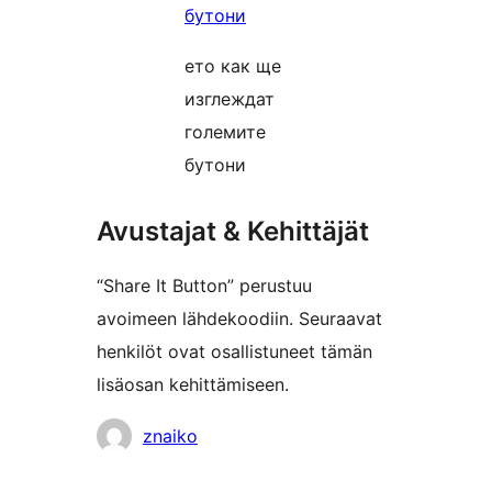
ето как ще
изглеждат
големите
бутони
Avustajat & Kehittäjät
“Share It Button” perustuu
avoimeen lähdekoodiin. Seuraavat
henkilöt ovat osallistuneet tämän
lisäosan kehittämiseen.
Avustajat
znaiko