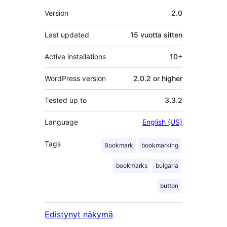
Metatiedot
Version
2.0
Last updated
15 vuotta
sitten
Active installations
10+
WordPress version
2.0.2 or higher
Tested up to
3.3.2
Language
English (US)
Tags
Bookmark
bookmarking
bookmarks
bulgaria
button
Edistynyt näkymä