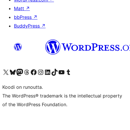
Matt
↗
bbPress
↗
BuddyPress
↗
Visit our X (formerly Twitter) account
Visit our Bluesky account
Visit our Mastodon account
Visit our Threads account
Visit our Facebook page
Visit our Instagram account
Visit our LinkedIn account
Visit our TikTok account
Näytä YouTube-kanava
Visit our Tumblr account
Koodi on runoutta.
The WordPress® trademark is the intellectual property
of the WordPress Foundation.