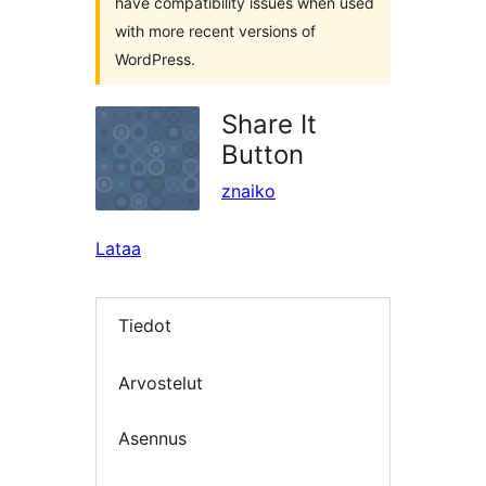
have compatibility issues when used
with more recent versions of
WordPress.
Share It
Button
znaiko
Lataa
Tiedot
Arvostelut
Asennus