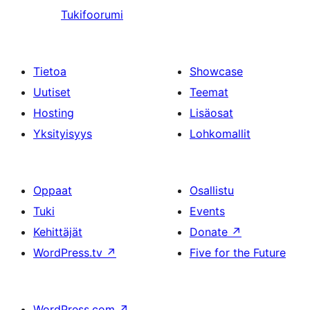
Tukifoorumi
Tietoa
Showcase
Uutiset
Teemat
Hosting
Lisäosat
Yksityisyys
Lohkomallit
Oppaat
Osallistu
Tuki
Events
Kehittäjät
Donate
↗
WordPress.tv
↗
Five for the Future
WordPress.com
↗