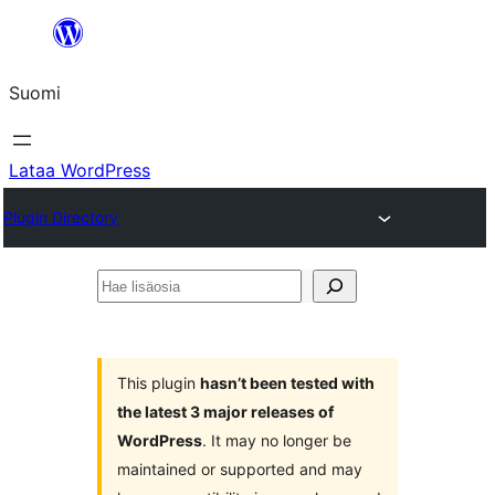
Siirry
sisältöön
Suomi
Lataa WordPress
Plugin Directory
Hae
lisäosia
This plugin
hasn’t been tested with
the latest 3 major releases of
WordPress
. It may no longer be
maintained or supported and may