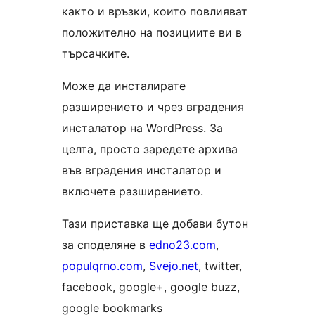
както и връзки, които повлияват
положително на позициите ви в
търсачките.
Може да инсталирате
разширението и чрез вградения
инсталатор на WordPress. За
целта, просто заредете архива
във вградения инсталатор и
включете разширението.
Тази приставка ще добави бутон
за споделяне в
edno23.com
,
populqrno.com
,
Svejo.net
, twitter,
facebook, google+, google buzz,
google bookmarks