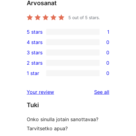
Arvosanat
5
out of 5 stars.
5 stars
1
1
4 stars
0
5-
0
3 stars
0
star
4-
0
2 stars
0
review
star
3-
0
1 star
0
reviews
star
2-
0
reviews
star
1-
reviews
Your review
See all
reviews
star
Tuki
reviews
Onko sinulla jotain sanottavaa?
Tarvitsetko apua?