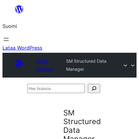
Siirry
sisältöön
Suomi
Lataa WordPress
Plugin
SM Structured Data
Directory
Manager
Hae
lisäosia
SM
Structured
Data
Manager