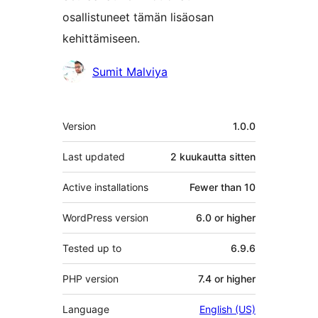
osallistuneet tämän lisäosan
kehittämiseen.
Avustajat
Sumit Malviya
Metatiedot
Version
1.0.0
Last updated
2 kuukautta
sitten
Active installations
Fewer than 10
WordPress version
6.0 or higher
Tested up to
6.9.6
PHP version
7.4 or higher
Language
English (US)