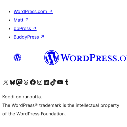
WordPress.com
↗
Matt
↗
bbPress
↗
BuddyPress
↗
Visit our X (formerly Twitter) account
Visit our Bluesky account
Visit our Mastodon account
Visit our Threads account
Visit our Facebook page
Visit our Instagram account
Visit our LinkedIn account
Visit our TikTok account
Näytä YouTube-kanava
Visit our Tumblr account
Koodi on runoutta.
The WordPress® trademark is the intellectual property
of the WordPress Foundation.