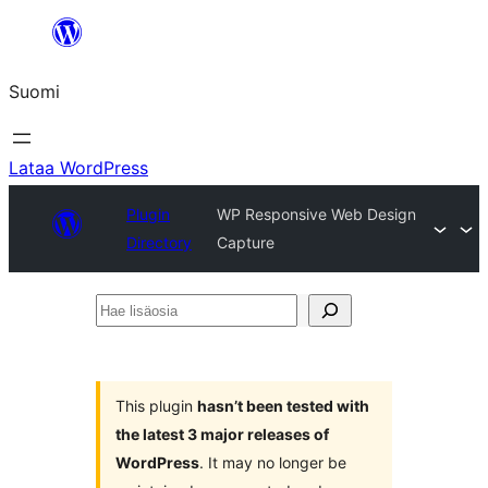
Siirry
sisältöön
Suomi
Lataa WordPress
Plugin
WP Responsive Web Design
Directory
Capture
Hae
lisäosia
This plugin
hasn’t been tested with
the latest 3 major releases of
WordPress
. It may no longer be