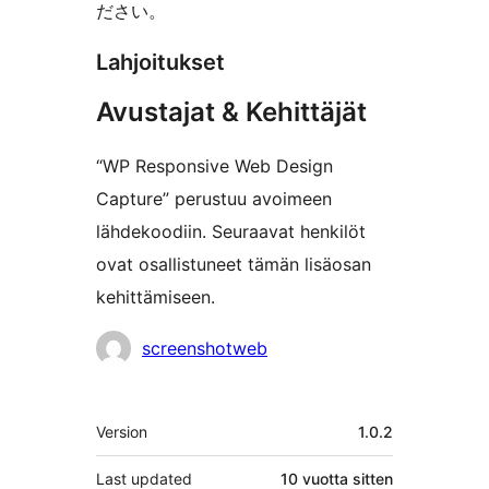
ださい。
Lahjoitukset
Avustajat & Kehittäjät
“WP Responsive Web Design
Capture” perustuu avoimeen
lähdekoodiin. Seuraavat henkilöt
ovat osallistuneet tämän lisäosan
kehittämiseen.
Avustajat
screenshotweb
Metatiedot
Version
1.0.2
Last updated
10 vuotta
sitten