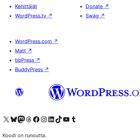
Kehittäjät
Donate
↗
WordPress.tv
↗
Swag
↗
WordPress.com
↗
Matt
↗
bbPress
↗
BuddyPress
↗
Visit our X (formerly Twitter) account
Visit our Bluesky account
Visit our Mastodon account
Visit our Threads account
Visit our Facebook page
Visit our Instagram account
Visit our LinkedIn account
Visit our TikTok account
Näytä YouTube-kanava
Visit our Tumblr account
Koodi on runoutta.